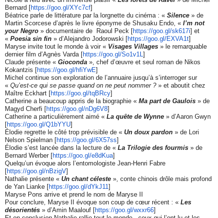
Bernard [
https://goo.gl/XYc7cf
]
Béatrice parle de littérature par la lorgnette du cinéma : «
Silence
» de
Martin Scorcese d’après le livre éponyme de Shusaku Endo, «
I’m not
your Negro
» documentaire de Raoul Peck [
https://goo.gl/sk617i
] et
«
Poesia sin fin
» d’Alejandro Jodorowski [
https://goo.gl/EXVA1t
]
Maryse invite tout le monde à voir «
Visages Villages
» le remarquable
dernier film d’Agnès Varda [
https://goo.gl/So1v1L
]
Claude présente «
Gioconda
», chef d’œuvre et seul roman de Nikos
Kokantzis [
https://goo.gl/hfiYwE
]
Michel continue son exploration de l’annuaire jusqu’à s’interroger sur
«
Qu’est-ce qui se passe quand on ne peut nommer ?
» et aboutit chez
Maître Eckhart [
https://goo.gl/tqBRcy
]
Catherine a beaucoup appris de la biographie «
Ma part de Gaulois
» de
Magyd Cherfi [
https://goo.gl/nDg6V8
]
Catherine a particulièrement aimé «
La quête de Wynne
» d’Aaron Gwyn
[
https://goo.gl/Q1bYYU
]
Élodie regrette le côté trop prévisible de «
Un doux pardon
» de Lori
Nelson Spielman [
https://goo.gl/6X57ss
]
Élodie s’est lancée dans la lecture de «
La Trilogie des fourmis
» de
Bernard Werber [
https://goo.gl/e8dKua
]
Quelqu’un évoque alors l’entomologiste Jean-Henri Fabre
[
https://goo.gl/nBzigV
]
Nathalie présente «
Un chant céleste
», conte chinois drôle mais profond
de Yan Lianke [
https://goo.gl/dYkJ11
]
Maryse Pons arrive et prend le nom de Maryse II
Pour conclure, Maryse II évoque son coup de cœur récent : «
Les
désorientés
» d’Amin Maalouf [
https://goo.gl/wxxr66
]
Et en conclusion Nathalie rallie tout le monde - ceux qui l’ont lu et les