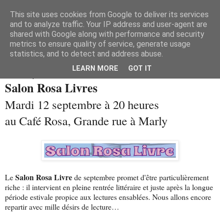
This site uses cookies from Google to deliver its services
and to analyze traffic. Your IP address and user-agent are
shared with Google along with performance and security
metrics to ensure quality of service, generate usage
statistics, and to detect and address abuse.
▼
LEARN MORE
GOT IT
lundi 11 septembre 2017
Salon Rosa Livres
Mardi 12 septembre à 20 heures
au Café Rosa, Grande rue à Marly
Salon Rosa Livre
Le
de septembre promet d'être particulièrement
riche : il intervient en pleine rentrée littéraire et juste après la longue
période estivale propice aux lectures ensablées. Nous allons encore
repartir avec mille désirs de lecture…