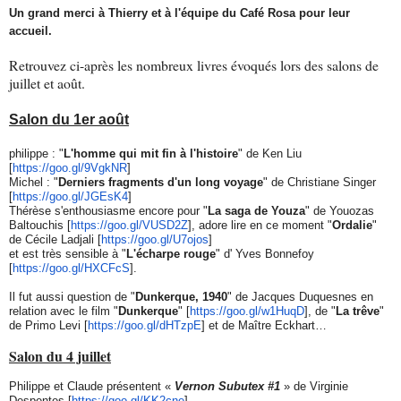
Un grand merci à Thierry et à l'équipe du Café Rosa pour leur
accueil.
Retrouvez ci-après les nombreux livres évoqués lors des salons de
juillet et août.
Salon du 1er août
philippe : "
L'homme qui mit fin à l'histoire
" de Ken Liu
[
https://goo.gl/9VgkNR
]
Michel : "
Derniers fragments d'un long voyage
" de Christiane Singer
[
https://goo.gl/JGEsK4
]
Thérèse s'enthousiasme encore pour "
La saga de Youza
" de Youozas
Baltouchis [
https://goo.gl/VUSD2Z
], adore lire en ce moment "
Ordalie
"
de Cécile Ladjali [
https://goo.gl/U7ojos
]
et est très sensible à "
L'écharpe rouge
" d' Yves Bonnefoy
[
https://goo.gl/HXCFcS
].
Il fut aussi question de "
Dunkerque, 1940
" de Jacques Duquesnes en
relation avec le film "
Dunkerque
" [
https://goo.gl/w1HuqD
], de "
La trêve
"
de Primo Levi [
https://goo.gl/dHTzpE
] et de Maître Eckhart…
Salon du 4 juillet
Philippe et Claude présentent «
Vernon Subutex #1
» de Virginie
Despentes [
https://goo.gl/KK2cne
]