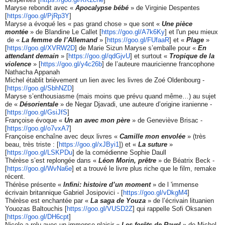
Maryse rebondit avec «
Apocalypse bébé
» de Virginie Despentes
[
https://goo.gl/PjRp3Y
]
Maryse a évoqué les « pas grand chose » que sont «
Une pièce
montée
» de Blandine Le Callet [
https://goo.gl/A7k6Ky
] et l'un peu mieux
de «
La femme de l’Allemand
» [
https://goo.gl/FUfaaR
] et «
Plage
»
[
https://goo.gl/XVRW2D
] de Marie Sizun Maryse s’emballe pour «
En
attendant demain
» [
https://goo.gl/qdGjvU
] et surtout «
Tropique de la
violence
» [
https://goo.gl/y4c26b
] de l’auteure mauricienne francophone
Nathacha Appanah
Michel établit brièvement un lien avec les livres de Zoé Oldenbourg -
[
https://goo.gl/SbhNZD
]
Maryse s’enthousiasme (mais moins que prévu quand même…) au sujet
de «
Désorientale
» de Negar Djavadi, une auteure d’origine iranienne -
[
https://goo.gl/GsiJfS
]
Françoise évoque «
Un an avec mon père
» de Geneviève Brisac -
[
https://goo.gl/o7vxA7
]
Françoise enchaîne avec deux livres «
Camille mon envolée
» (très
beau, très triste : [
https://goo.gl/xJByi1
]) et «
La suture
»
[
https://goo.gl/LSKPDu
] de la comédienne Sophie Daull
Thérèse s’est replongée dans «
Léon Morin, prêtre
» de Béatrix Beck -
[
https://goo.gl/WvNa6e
] et a trouvé le livre plus riche que le film, remake
récent.
Thérèse présente «
Infini: histoire d’un moment
» de l 'immense
écrivain britannique Gabriel Josipovici - [
https://goo.gl/vDkgM4
]
Thérèse est enchantée par «
La saga de Youza
» de l’écrivain lituanien
Youozas Baltouchis [
https://goo.gl/VUSD2Z
] qui rappelle Sofi Oksanen
[
https://goo.gl/DH6cpt
]
Nicole a relu avec un immense plaisir «
Les forêts de Ravel
» de Michel