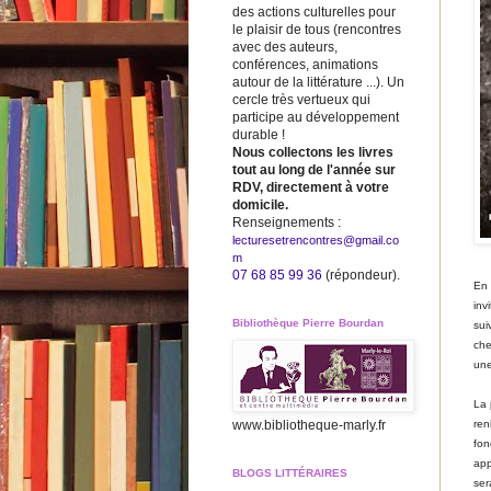
des actions culturelles pour
le plaisir de tous (rencontres
avec des auteurs,
conférences, animations
autour de la littérature ...). Un
cercle très vertueux qui
participe au développement
durable !
Nous collectons les livres
tout au long de l'année sur
RDV, directement à votre
domicile.
Renseignements :
lecturesetrencontres@gmail.co
m
07 68 85 99 36
(répondeur).
En 
inv
Bibliothèque Pierre Bourdan
sui
che
une
La 
www.bibliotheque-marly.fr
ren
fon
app
BLOGS LITTÉRAIRES
ser