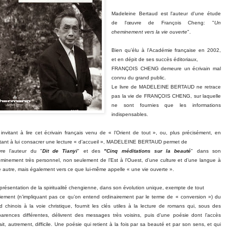
Madeleine Bertaud est l'auteur d'une étude
de l'œuvre de François Cheng: "
Un
cheminement vers la vie ouverte
".
Bien qu’élu à l’Académie française en 2002,
et en dépit de ses succès éditoriaux,
FRANÇOIS CHENG demeure un écrivain mal
connu du grand public.
Le livre de MADELEINE BERTAUD ne retrace
pas la vie de FRANÇOIS CHENG, sur laquelle
ne sont fournies que les informations
indispensables.
invitant à lire cet écrivain français venu de « l’Orient de tout », ou, plus précisément, en
itant à lui consacrer une lecture « d’accueil », MADELEINE BERTAUD permet de
vre l’auteur du "
Dit de Tianyi
" et des
"Cinq méditations sur la beauté
" dans son
minement très personnel, non seulement de l’Est à l’Ouest, d’une culture et d’une langue à
 autre, mais également vers ce que lui-même appelle « une vie ouverte ».
présentation de la spiritualité chengienne, dans son évolution unique, exempte de tout
iement (n’impliquant pas ce qu’on entend ordinairement par le terme de « conversion ») du
d chinois à la voie christique, fournit les clés utiles à la lecture de romans qui, sous des
arences différentes, délivrent des messages très voisins, puis d’une poésie dont l’accès
ait, autrement, difficile. Une poésie qui retient à la fois par sa beauté et par son sens, et qui