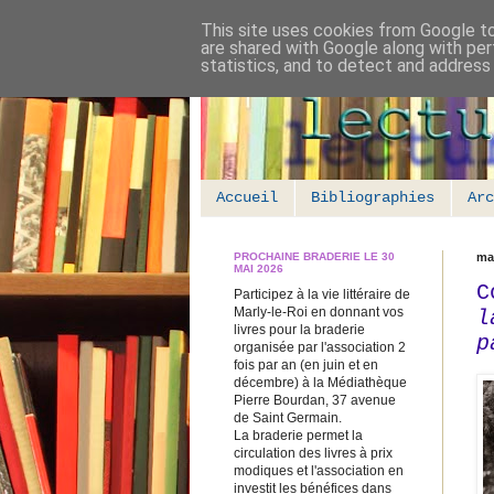
This site uses cookies from Google to 
are shared with Google along with per
statistics, and to detect and address
Accueil
Bibliographies
Arc
PROCHAINE BRADERIE LE 30
ma
MAI 2026
C
Participez à la vie littéraire de
Marly-le-Roi en donnant vos
l
livres pour la braderie
p
organisée par l'association 2
fois par an (en juin et en
décembre) à la Médiathèque
Pierre Bourdan, 37 avenue
de Saint Germain.
La braderie permet la
circulation des livres à prix
modiques et l'association en
investit les bénéfices dans