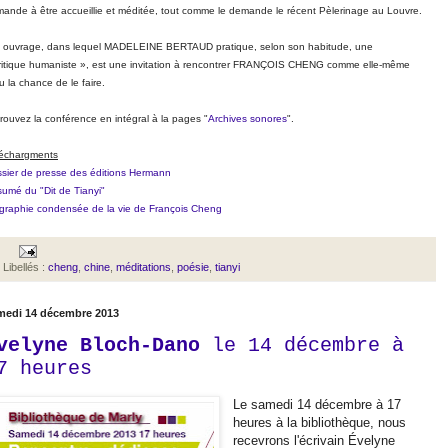
ande à être accueillie et méditée, tout comme le demande le récent Pèlerinage au Louvre.
 ouvrage, dans lequel MADELEINE BERTAUD pratique, selon son habitude, une
ritique humaniste », est une invitation à rencontrer FRANÇOIS CHENG comme elle-même
u la chance de le faire.
rouvez la conférence en intégral à la pages "
Archives sonores
".
échargments
sier de presse des éditions Hermann
umé du "Dit de Tianyi"
graphie condensée de la vie de François Cheng
Libellés :
cheng
,
chine
,
méditations
,
poésie
,
tianyi
medi 14 décembre 2013
velyne Bloch-Dano
le 14 décembre à
7 heures
Le samedi 14 décembre à 17
heures à la bibliothèque, nous
recevrons l'écrivain Évelyne