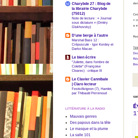
Charybde 27 : Blog de
dem
la librairie Charybde
(75012)
Cet
Note de lecture : « Journal
« c
sous dictature » (Dmitry
a e
Glukhovsky)
D'une berge à l'autre
Ret
Marshal Bass 12 :
Crépuscule - Igor Kordey et
Tél
Darko Macan
Dos
Le bien écrire
Rés
"Juliette, dans l'ombre de
Bio
Colette" (Françoise
Cloarec) : critique III
Le Clavier Cannibale
| Claro lecteur
FestivAlvignon (7), Hamlet,
par Thibauld Perrenoud
sa
É
LITTÉRATURE À LA RADIO
1
Mauvais genres
Des papous dans la tête
Le masque et la plume
La salle 101