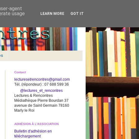
 user-agent
nerate usage
LEARN MORE
GOT IT
es
Contact
lecturesetrencontres@gmail.com
Tél. (répondeur) : 07 688 599 36
@lectures_et_rencontres
Lectures & Rencontres
Médiathèque Pierre Bourdan 37
avenue de Saint Germain 78160
Marly le Roi
ADHÉSION À L'ASSOCIATION
Bulletin d'adhésion en
téléchargement