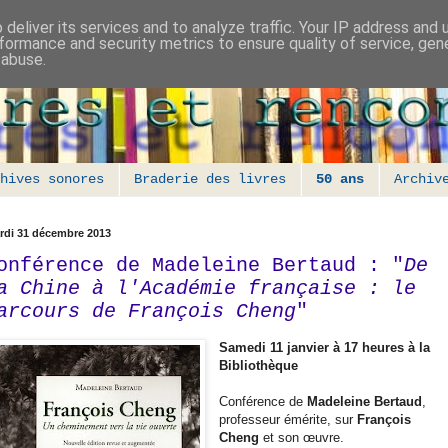
deliver its services and to analyze traffic. Your IP address and
formance and security metrics to ensure quality of service, ge
 abuse.
hives sonores
Braderie des livres
50 ans
Archiv
rdi 31 décembre 2013
onférence de Madeleine Bertaud : "
De
a Chine à l'Académie française : le
arcours de François Cheng
"
Samedi 11 janvier à 17 heures à la
Bibliothèque
Conférence de
Madeleine Bertaud
,
professeur émérite, sur
François
Cheng
et son œuvre.