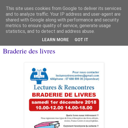
This site uses cookies from Google to deliver its services
and to analyze traffic. Your IP address and user-agent are
shared with Google along with performance and security
metrics to ensure quality of service, generate usage
statistics, and to detect and address abuse.
▼
LEARN MORE
GOT IT
dimanche 25 novembre 2018
Braderie des livres