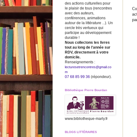
des actions culturelles pour
le plaisir de tous (rencontres
Co
avec des auteurs,
ac
conférences, animations
pa
autour de la littérature ...). Un
cercle très vertueux qui
participe au développement
durable !
Nous collectons les livres
tout au long de l'année sur
RDV, directement à votre
domicile.
Renseignements :
lecturesetrencontres@gmail.co
m
07 68 85 99 36
(répondeur).
Bibliothèque Pierre Bourdan
www.bibliotheque-marly.fr
BLOGS LITTÉRAIRES