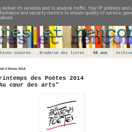
deliver its services and to analyze traffic. Your IP address and
formance and security metrics to ensure quality of service, ge
 abuse.
hives sonores
Braderie des livres
50 ans
Archiv
di 4 février 2014
rintemps des Poètes 2014
Au cœur des arts"