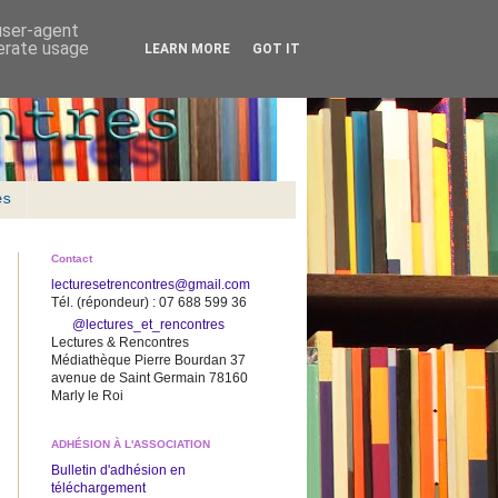
 user-agent
nerate usage
LEARN MORE
GOT IT
es
Contact
lecturesetrencontres@gmail.com
Tél. (répondeur) : 07 688 599 36
@lectures_et_rencontres
Lectures & Rencontres
Médiathèque Pierre Bourdan 37
avenue de Saint Germain 78160
Marly le Roi
ADHÉSION À L'ASSOCIATION
Bulletin d'adhésion en
téléchargement