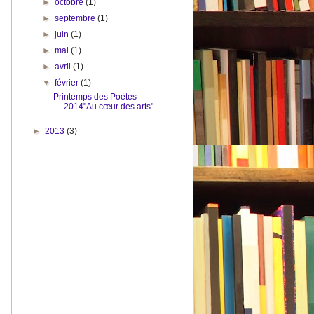
►
octobre
(1)
►
septembre
(1)
►
juin
(1)
►
mai
(1)
►
avril
(1)
▼
février
(1)
Printemps des Poètes
2014"Au cœur des arts"
►
2013
(3)