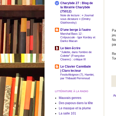
Charybde 27 : Blog de
la librairie Charybde
(75012)
Note de lecture : « Journal
sous dictature » (Dmitry
Glukhovsky)
D'une berge à l'autre
Pa
Marshal Bass 12 :
je
Crépuscule - Igor Kordey et
No
Darko Macan
pa
Le bien écrire
"Juliette, dans l'ombre de
Re
Colette" (Françoise
To
Cloarec) : critique III
Le Clavier Cannibale
| Claro lecteur
FestivAlvignon (7), Hamlet,
par Thibauld Perrenoud
LITTÉRATURE À LA RADIO
Ar
Mauvais genres
Des papous dans la tête
Le masque et la plume
La salle 101