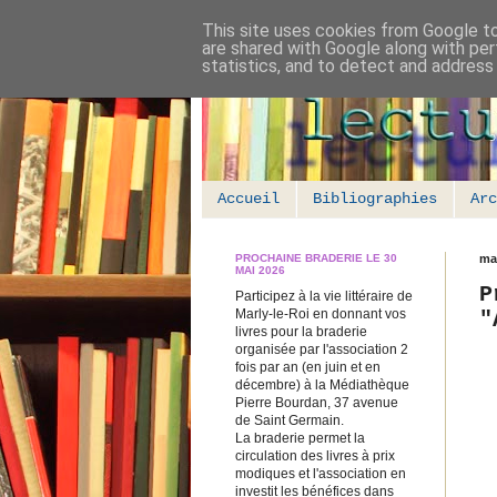
This site uses cookies from Google to 
are shared with Google along with per
statistics, and to detect and address
Accueil
Bibliographies
Arc
PROCHAINE BRADERIE LE 30
mar
MAI 2026
P
Participez à la vie littéraire de
Marly-le-Roi en donnant vos
"
livres pour la braderie
organisée par l'association 2
fois par an (en juin et en
décembre) à la Médiathèque
Pierre Bourdan, 37 avenue
de Saint Germain.
La braderie permet la
circulation des livres à prix
modiques et l'association en
investit les bénéfices dans