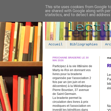
This site uses cookies from Google to 
are shared with Google along with per
statistics, and to detect and address
Accueil
Bibliographies
Arc
PROCHAINE BRADERIE LE 30
ma
MAI 2026
R
Participez à la vie littéraire de
Marly-le-Roi en donnant vos
livres pour la braderie
Le
organisée par l'association 2
Pa
fois par an (en juin et en
bi
décembre) à la Médiathèque
ét
Pierre Bourdan, 37 avenue
de Saint Germain.
La braderie permet la
circulation des livres à prix
modiques et l'association en
No
investit les bénéfices dans
"
C