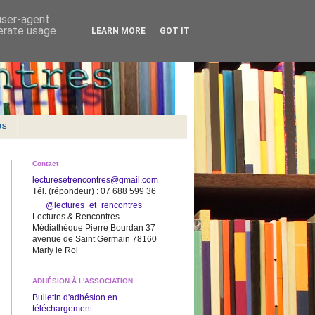
 user-agent
nerate usage
LEARN MORE
GOT IT
es
Contact
lecturesetrencontres@gmail.com
Tél. (répondeur) : 07 688 599 36
@lectures_et_rencontres
Lectures & Rencontres
Médiathèque Pierre Bourdan 37
avenue de Saint Germain 78160
Marly le Roi
ADHÉSION À L'ASSOCIATION
Bulletin d'adhésion en
téléchargement