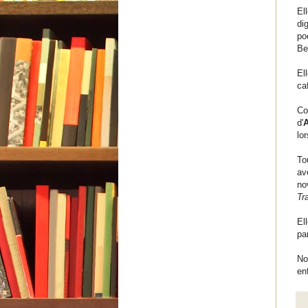
El
di
po
Be
El
ca
Co
d'
lo
To
av
no
Tr
El
pa
No
en