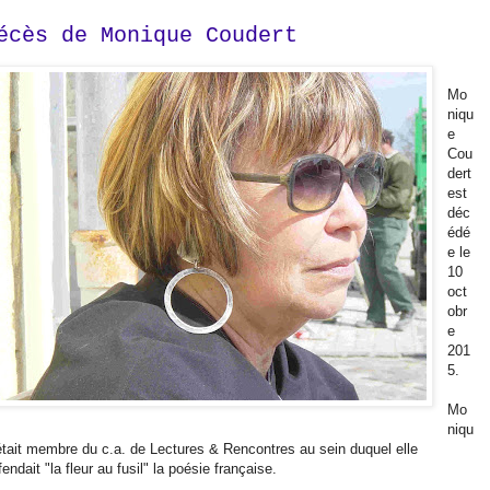
écès de Monique Coudert
Mo
niqu
e
Cou
dert
est
déc
édé
e le
10
oct
obr
e
201
5.
Mo
niqu
était membre du c.a. de Lectures & Rencontres au sein duquel elle
fendait "la fleur au fusil" la poésie française.