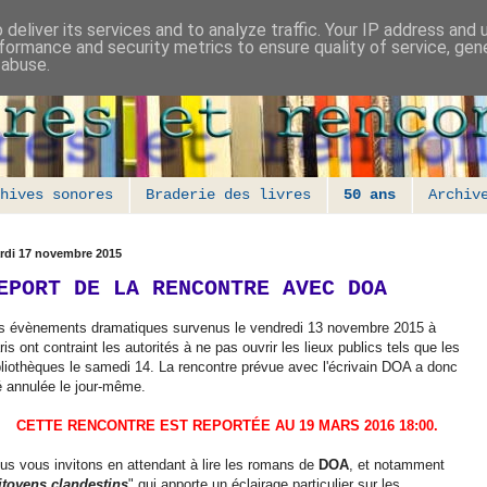
deliver its services and to analyze traffic. Your IP address and
formance and security metrics to ensure quality of service, ge
 abuse.
hives sonores
Braderie des livres
50 ans
Archiv
rdi 17 novembre 2015
EPORT DE LA RENCONTRE AVEC DOA
s évènements dramatiques survenus le vendredi 13 novembre 2015 à
ris ont contraint les autorités à ne pas ouvrir les lieux publics tels que les
bliothèques le samedi 14. La rencontre prévue avec l'écrivain DOA a donc
é annulée le jour-même.
CETTE RENCONTRE EST REPORTÉE AU 19 MARS 2016 18:00.
us vous invitons en attendant à lire les romans de
DOA
, et notamment
itoyens clandestins
" qui apporte un éclairage particulier sur les