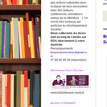
des actions culturelles pour
év
le plaisir de tous (rencontres
avec des auteurs,
conférences, animations
autour de la littérature ...). Un
cercle très vertueux qui
participe au développement
me
durable !
Nous collectons les livres
R
tout au long de l'année sur
RDV, directement à votre
S
domicile.
Renseignements :
lecturesetrencontres@gmail.co
m
07 68 85 99 36
(répondeur).
Bibliothèque Pierre Bourdan
www.bibliotheque-marly.fr
BLOGS LITTÉRAIRES