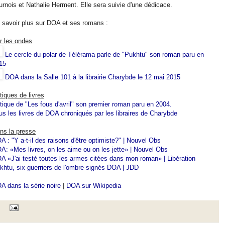
urnois et Nathalie Herment. Elle sera suivie d'une dédicace.
 savoir plus sur DOA et ses romans :
r les ondes
Le cercle du polar de Télérama parle de "Pukhtu" son roman paru en
15
DOA dans la Salle 101 à la librairie Charybde le 12 mai 2015
itiques de livres
itique de "Les fous d'avril" son premier roman paru en 2004.
us les livres de DOA chroniqués par les libraires de Charybde
ns la presse
A : "Y a-t-il des raisons d'être optimiste?" | Nouvel Obs
A: «Mes livres, on les aime ou on les jette» | Nouvel Obs
A «J'ai testé toutes les armes citées dans mon roman» | Libération
khtu, six guerriers de l'ombre signés DOA | JDD
A dans la série noire
|
DOA sur Wikipedia