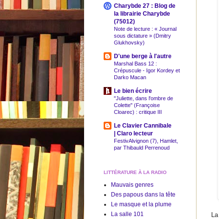
Charybde 27 : Blog de
la librairie Charybde
(75012)
Note de lecture : « Journal
sous dictature » (Dmitry
Glukhovsky)
D'une berge à l'autre
Marshal Bass 12 :
Crépuscule - Igor Kordey et
Darko Macan
Le bien écrire
"Juliette, dans l'ombre de
Colette" (Françoise
Cloarec) : critique III
Le Clavier Cannibale
| Claro lecteur
FestivAlvignon (7), Hamlet,
par Thibauld Perrenoud
LITTÉRATURE À LA RADIO
Mauvais genres
Des papous dans la tête
Le masque et la plume
La salle 101
La