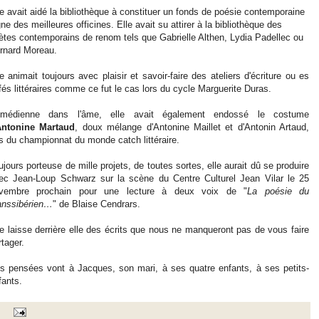
le avait aidé la bibliothèque à constituer un fonds de poésie contemporaine
gne des meilleures officines. Elle avait su attirer à la bibliothèque des
ètes contemporains de renom tels que Gabrielle Althen, Lydia Padellec ou
rnard Moreau.
le animait toujours avec plaisir et savoir-faire des ateliers d'écriture ou es
fés littéraires comme ce fut le cas lors du cycle Marguerite Duras.
médienne dans l'âme, elle avait également endossé le costume
Antonine Martaud
, doux mélange d'Antonine Maillet et d'Antonin Artaud,
rs du championnat du monde catch littéraire.
ujours porteuse de mille projets, de toutes sortes, elle aurait dû se produire
ec Jean-Loup Schwarz sur la scène du Centre Culturel Jean Vilar le 25
vembre prochain pour une lecture à deux voix de "
La poésie du
anssibérien…
" de Blaise Cendrars.
le laisse derrière elle des écrits que nous ne manqueront pas de vous faire
rtager.
s pensées vont à Jacques, son mari, à ses quatre enfants, à ses petits-
fants.