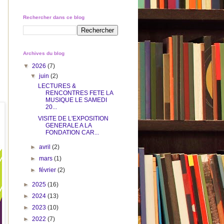
Rechercher dans ce blog
Archives du blog
▼
2026
(7)
▼
juin
(2)
LECTURES &
RENCONTRES FETE LA
MUSIQUE LE SAMEDI
20...
VISITE DE L'EXPOSITION
GENERALE A LA
FONDATION CAR...
►
avril
(2)
►
mars
(1)
►
février
(2)
►
2025
(16)
►
2024
(13)
►
2023
(10)
►
2022
(7)