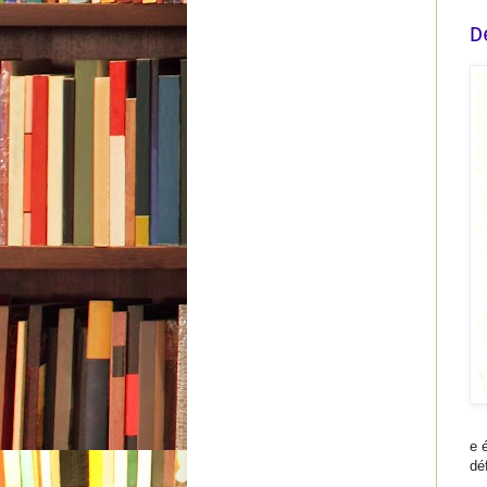
D
e 
dé