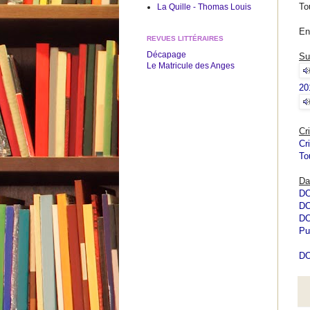
To
La Quille - Thomas Louis
En
REVUES LITTÉRAIRES
Décapage
Su
Le Matricule des Anges
20
Cr
Cr
To
Da
DO
DO
DO
Pu
DO