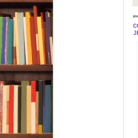
je
C
J