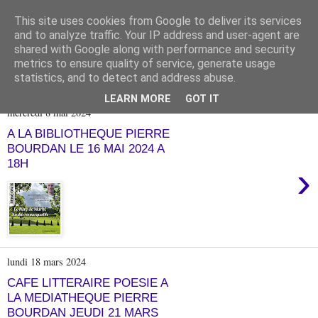
This site uses cookies from Google to deliver its services
and to analyze traffic. Your IP address and user-agent are
shared with Google along with performance and security
metrics to ensure quality of service, generate usage
statistics, and to detect and address abuse.
▼
LEARN MORE
GOT IT
mercredi 8 mai 2024
A LA BIBLIOTHEQUE PIERRE
BOURDAN LE 16 MAI 2024 A
18H
›
lundi 18 mars 2024
CAFE LITTERAIRE POESIE A
LA MEDIATHEQUE PIERRE
BOURDAN JEUDI 21 MARS